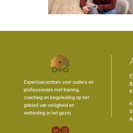
P
Expertisecentrum voor ouders en
A
professionals met training,
K
coaching en begeleiding op het
K
gebied van veiligheid en
S
verbinding in het gezin.
A